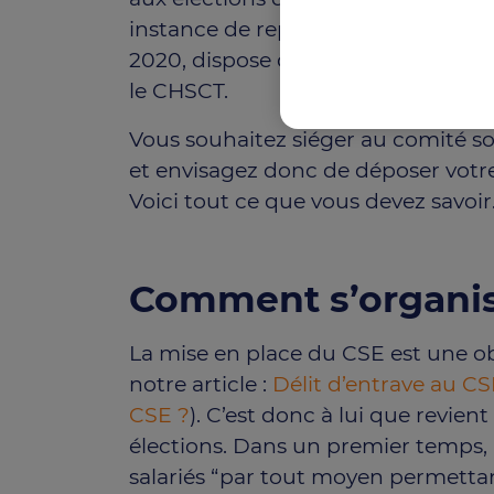
instance de représentation du perso
2020, dispose de prérogatives élarg
le CHSCT.
Vous souhaitez siéger au comité so
et envisagez donc de déposer votr
Voici tout ce que vous devez savoir
Comment s’organise
La mise en place du CSE est une obl
notre article :
Délit d’entrave au CSE 
CSE ?
). C’est donc à lui que revien
élections. Dans un premier temps, 
salariés “par tout moyen permettan