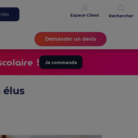
riés
Espace Client
Rechercher
Demander un devis
colaire !
Je commande
 élus