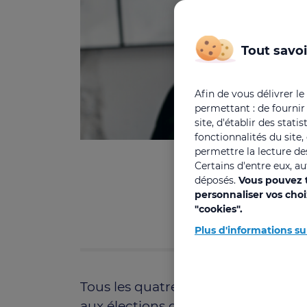
Tout savoi
Afin de vous délivrer le
permettant : de fournir
site, d'établir des stat
fonctionnalités du site
permettre la lecture des
T
Certains d'entre eux, a
déposés.
Vous pouvez t
personnaliser vos cho
"cookies".
Plus d'informations su
Tous les quatre ans, les entreprises
aux élections du CSE (Comité Soci