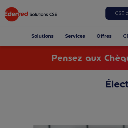
Top
CSE d
Navigation principa
Solutions
Services
Offres
C
Pensez aux Chèqu
Élec