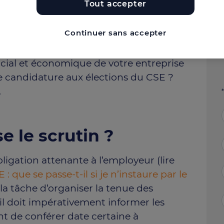
Tout accepter
nnel, obligatoire depuis le 1er janvier
ies puisqu’elle remplace le CE, les DP et
Continuer sans accepter
cial et économique de votre entreprise
e candidature aux élections du CSE ?
.
 le scrutin ?
igation attenante à l’employeur (lire
: que se passe-t-il si je n’instaure par le
t la tâche d’organiser la tenue des
il doit impérativement informer les
t de conférer date certaine à