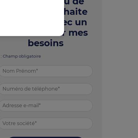
Je suis un élu de
CSE et je souhaite
échanger avec un
conseiller sur mes
besoins
* : Champ obligatoire