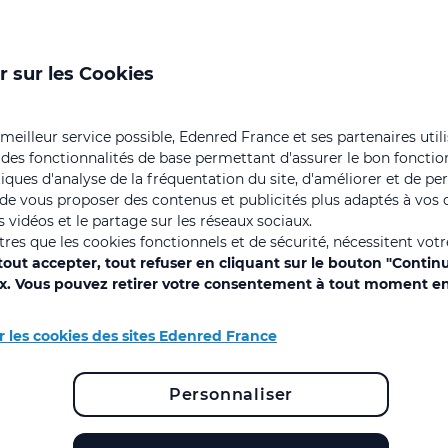
r sur les Cookies
 meilleur service possible, Edenred France et ses partenaires util
 des fonctionnalités de base permettant d'assurer le bon foncti
istiques d'analyse de la fréquentation du site, d'améliorer et de pe
, de vous proposer des contenus et publicités plus adaptés à vos c
 vidéos et le partage sur les réseaux sociaux.
out savoir sur l'élection au C
utres que les cookies fonctionnels et de sécurité, nécessitent vot
out accepter, tout refuser en cliquant sur le bouton "Contin
ix. Vous pouvez retirer votre consentement à tout moment en
Ecrit le 11/01/2021 - Mise à jour le 06/01/2026
r les cookies des sites Edenred France
Personnaliser
 d’au moins 11 salariés doivent procéder
al et Economique). Cette nouvelle