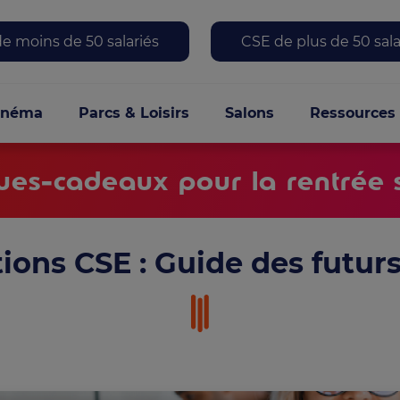
 menu
e moins de 50 salariés
CSE de plus de 50 sala
le
inéma
Parcs & Loisirs
Salons
Ressources
es-cadeaux pour la rentrée s
tions CSE : Guide des futurs