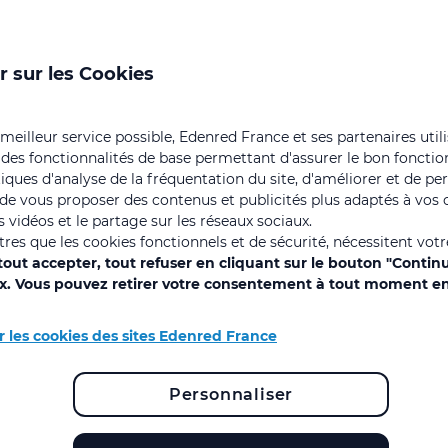
ssocie billetterie, logiciel
eurs avantages à vos bénéficiaires
r sur les Cookies
 meilleur service possible, Edenred France et ses partenaires util
 des fonctionnalités de base permettant d'assurer le bon foncti
istiques d'analyse de la fréquentation du site, d'améliorer et de pe
, de vous proposer des contenus et publicités plus adaptés à vos c
 vidéos et le partage sur les réseaux sociaux.
utres que les cookies fonctionnels et de sécurité, nécessitent vot
out accepter, tout refuser en cliquant sur le bouton "Contin
ix. Vous pouvez retirer votre consentement à tout moment en
r les cookies des sites Edenred France
Personnaliser