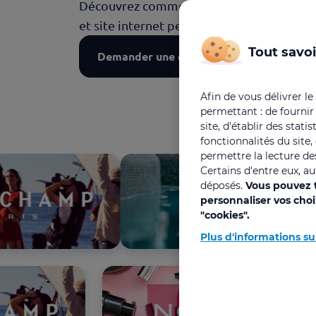
Découvrez comment notre plateforme qui a
et site internet permet d'offrir les meill
Tout savoi
Demander une démo
Afin de vous délivrer le
permettant : de fournir
site, d'établir des stat
fonctionnalités du site
permettre la lecture des
Certains d'entre eux, a
déposés.
Vous pouvez t
personnaliser vos cho
"cookies".
Plus d'informations su