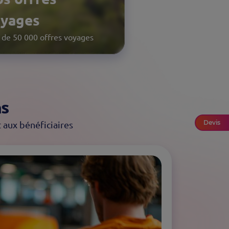
oyages
ommunication
 de 50 000 offres voyages
risez vos messages
ns
Devis
t aux bénéficiaires