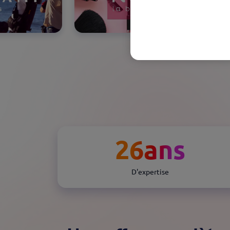
26
ans
D'expertise