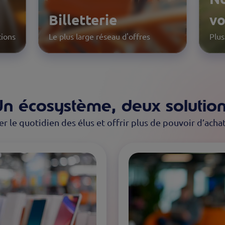
le
Billetterie
Site Internet
v
C
tions
Le plus large réseau d'offres
Votre vitrine en ligne
Plus
Valo
n écosystème, deux solutio
er le quotidien des élus et offrir plus de pouvoir d’acha