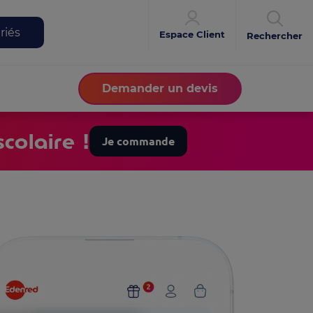
riés
Espace Client
Rechercher
Demander un devis
colaire !
Je commande