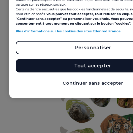
partage sur les réseaux sociaux.
Certains d'entre eux, autres que les cookies fonctionnels et de sécurité, 
Des réductions sur les billets du parc Le Pal pour
pour être déposés.
Vous pouvez tout accepter, tout refuser en cliqua
toute la famille grâce au CSE ! Des e-billets à tarifs
"Continuer sans accepter" ou personnaliser vos choix. Vous pouvez 
consentement à tout moment en cliquant sur le bouton "cookies".
préférentiels sur la billetterie Edenred Solutions CSE.
Des entrées valables pendant toute la saison, selon
Plus d'informations sur les cookies des sites Edenred France
le calendrier d’ouverture du parc.
Personnaliser
Tout accepter
Continuer sans accepter