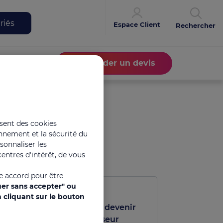
riés
Espace Client
Rechercher
Demander un devis
isent des cookies
onnement et la sécurité du
rsonnaliser les
entres d'intérêt, de vous
re accord pour être
uer sans accepter" ou
 cliquant sur le bouton
Je souhaite devenir
fournisseur