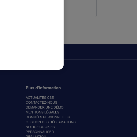
Plus d'information
ACTUALITÉS CSE
CONTACTEZ-NOUS
DEMANDER UNE DÉMO
MENTIONS LÉGALES
DONNÉES PERSONNELLES
GESTION DES RÉCLAMATIONS
NOTICE COOKIES
PERSONNALISER
RÉSILIATION