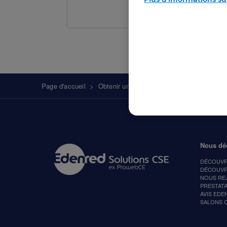
Fil
Page d'accueil
>
Obtenir un devis gratuit
d'Ariane
Nous dé
DÉCOUVR
DÉCOUVR
NOUS RE
PRESTATA
AVIS EDE
SALONS C