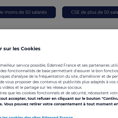
 menu
e moins de 50 salariés
CSE de plus de 50 sala
le
inéma
Parcs & Loisirs
Salons
Ressources
r sur les Cookies
Obtenir un devis gratuit
 meilleur service possible, Edenred France et ses partenaires util
 des fonctionnalités de base permettant d'assurer le bon foncti
istiques d'analyse de la fréquentation du site, d'améliorer et de pe
, de vous proposer des contenus et publicités plus adaptés à vos c
 vidéos et le partage sur les réseaux sociaux.
utres que les cookies fonctionnels et de sécurité, nécessitent vot
out accepter, tout refuser en cliquant sur le bouton "Contin
ix. Vous pouvez retirer votre consentement à tout moment en
Je suis client
d'Edenred Solutions
Je suis salarié
r les cookies des sites Edenred France