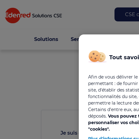
Top
CSE d
Navigation principa
Solutions
Services
Offres
C
Tout savoi
Afin de vous délivrer le
permettant : de fournir
site, d'établir des stat
fonctionnalités du site
permettre la lecture des
Certains d'entre eux, a
déposés.
Vous pouvez t
personnaliser vos cho
"cookies".
Je suis élu CSE
Plus d'informations su