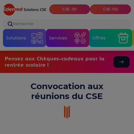
Top menu
CSE -50
CSE +50
Rechercher
Solutions
Services
Offres
Pensez aux Chèques-cadeaux pour la
rentrée scolaire !
Convocation aux
réunions du CSE