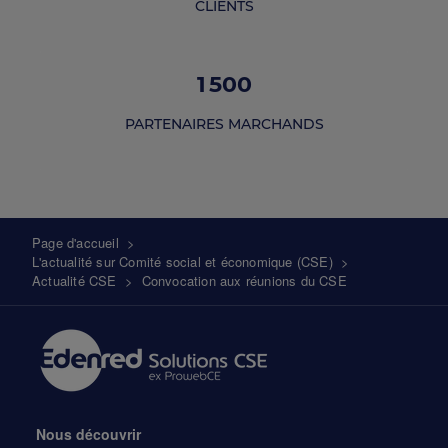
CLIENTS
1 500
PARTENAIRES MARCHANDS
Fil
Page d'accueil
>
L'actualité sur Comité social et économique (CSE)
>
d'Ariane
Actualité CSE
>
Convocation aux réunions du CSE
Nous découvrir