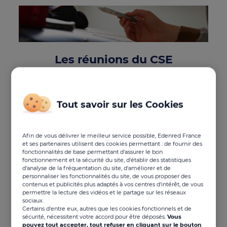
Les réunions du CSE
Ecrit le 20/07/2020 - Mise à jour le 06/01/2026
Tout savoir sur les Cookies
Elles rythment la vie du comité social et
économique. Les réunions du CSE permettent à
Afin de vous délivrer le meilleur service possible, Edenred France
l’employeur et aux représentants des salariés
et ses partenaires utilisent des cookies permettant : de fournir des
d’échanger sur tous les points à l’ordre du jour et qui
fonctionnalités de base permettant d'assurer le bon
concernent la vie de l’entreprise. Véritable socle sur
fonctionnement et la sécurité du site, d'établir des statistiques
lequel repose le fonctionnement de l’instance, les
d'analyse de la fréquentation du site, d'améliorer et de
personnaliser les fonctionnalités du site, de vous proposer des
réunions du CSE sont encadrées par une législation
contenus et publicités plus adaptés à vos centres d'intérêt, de vous
qui fixe les règles à respecter en la matière. Voici ce
permettre la lecture des vidéos et le partage sur les réseaux
que vous devez savoir.
sociaux.
Certains d'entre eux, autres que les cookies fonctionnels et de
Quel délai minimum de
sécurité, nécessitent votre accord pour être déposés.
Vous
pouvez tout accepter, tout refuser en cliquant sur le bouton