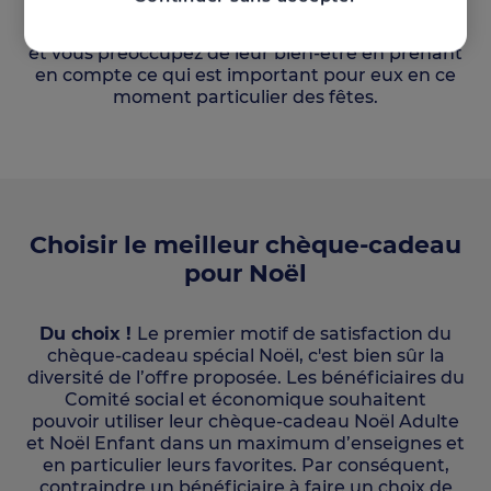
suite à l'inflation et aux différentes crises, vous
prouvez votre implication dans la vie des salariés
et vous préoccupez de leur bien-être en prenant
en compte ce qui est important pour eux en ce
moment particulier des fêtes.
Choisir le meilleur chèque-cadeau
pour Noël
Du choix !
Le premier motif de satisfaction du
chèque-cadeau spécial Noël, c'est bien sûr la
diversité de l’offre proposée. Les bénéficiaires du
Comité social et économique souhaitent
pouvoir utiliser leur chèque-cadeau Noël Adulte
et Noël Enfant dans un maximum d’enseignes et
en particulier leurs favorites. Par conséquent,
contraindre un bénéficiaire à faire un choix de