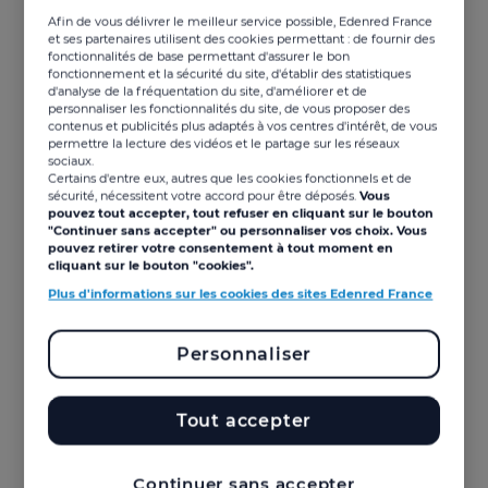
Afin de vous délivrer le meilleur service possible, Edenred France
et ses partenaires utilisent des cookies permettant : de fournir des
fonctionnalités de base permettant d'assurer le bon
fonctionnement et la sécurité du site, d'établir des statistiques
d'analyse de la fréquentation du site, d'améliorer et de
personnaliser les fonctionnalités du site, de vous proposer des
contenus et publicités plus adaptés à vos centres d'intérêt, de vous
permettre la lecture des vidéos et le partage sur les réseaux
sociaux.
Certains d'entre eux, autres que les cookies fonctionnels et de
sécurité, nécessitent votre accord pour être déposés.
Vous
pouvez tout accepter, tout refuser en cliquant sur le bouton
"Continuer sans accepter" ou personnaliser vos choix. Vous
pouvez retirer votre consentement à tout moment en
cliquant sur le bouton "cookies".
Plus d'informations sur les cookies des sites Edenred France
Personnaliser
Un engagement fort de la part du
CSE, et de l'entreprise
Tout accepter
Offrez bien plus qu'une participation financière
pour Noël. Années difficiles sur le plan financier
Continuer sans accepter