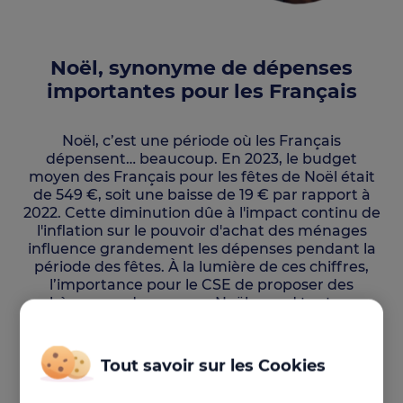
Noël, synonyme de dépenses
importantes pour les Français
Noël, c’est une période où les Français
dépensent… beaucoup. En 2023, le budget
moyen des Français pour les fêtes de Noël était
de 549 €, soit une baisse de 19 € par rapport à
2022. Cette diminution dûe à l'impact continu de
l'inflation sur le pouvoir d'achat des ménages
influence grandement les dépenses pendant la
période des fêtes. À la lumière de ces chiffres,
l’importance pour le CSE de proposer des
chèques-cadeaux pour Noël prend tout son
sens.
Tout savoir sur les Cookies