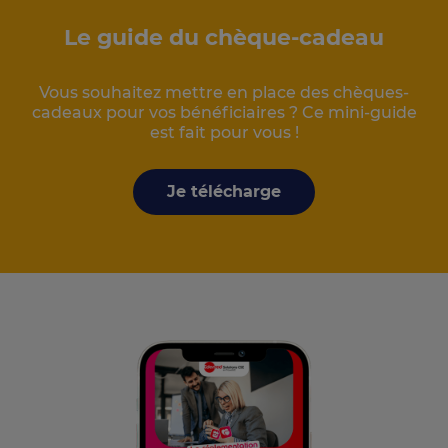
Le guide du chèque-cadeau
Vous souhaitez mettre en place des chèques-
cadeaux pour vos bénéficiaires ? Ce mini-guide
est fait pour vous !
Je télécharge