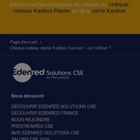
Découvrez les enseignes du réseau du
chèque-
cadeau Kadéos Papier
et de la
carte Kadéos
.
Fil
Page d'accueil
>
Chèque-cadeau digital Kadéos Connect : où l'utiliser ?
d'Ariane
Nous découvrir
DÉCOUVRIR EDENRED SOLUTIONS CSE
DÉCOUVRIR EDENRED FRANCE
NOUS REJOINDRE
PRESTATAIRES CSE
AVIS EDENRED SOLUTIONS CSE
SALONS CSE 2026