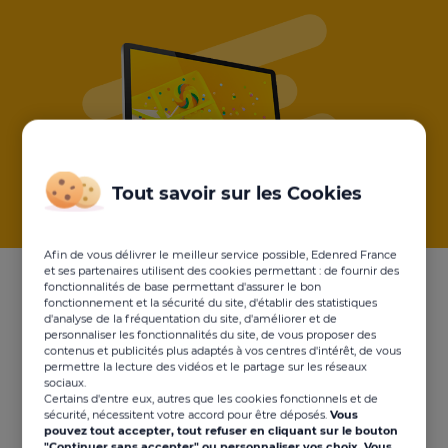
Tout savoir sur les Cookies
Afin de vous délivrer le meilleur service possible, Edenred France
et ses partenaires utilisent des cookies permettant : de fournir des
fonctionnalités de base permettant d'assurer le bon
Quelles enseignes prennent
fonctionnement et la sécurité du site, d'établir des statistiques
d'analyse de la fréquentation du site, d'améliorer et de
le chèque-cadeau digital
personnaliser les fonctionnalités du site, de vous proposer des
contenus et publicités plus adaptés à vos centres d'intérêt, de vous
Kadéos Connect ?
permettre la lecture des vidéos et le partage sur les réseaux
sociaux.
Certains d'entre eux, autres que les cookies fonctionnels et de
sécurité, nécessitent votre accord pour être déposés.
Vous
pouvez tout accepter, tout refuser en cliquant sur le bouton
"Continuer sans accepter" ou personnaliser vos choix. Vous