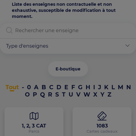
Liste des enseignes non contractuelle et non
exhaustive, susceptible de modification à tout
moment.
Type d'enseignes
E-boutique
Tout
-
0
A
B
C
D
E
F
G
H
I
J
K
L
M
N
O
P
Q
R
S
T
U
V
W
X
Y
Z
1, 2, 3 CAT
1083
Parcs
Cartes cadeaux