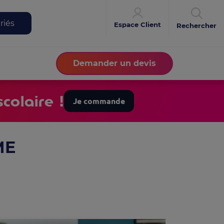
riés
Espace Client
Rechercher
Demander un devis
colaire !
Je commande
ME