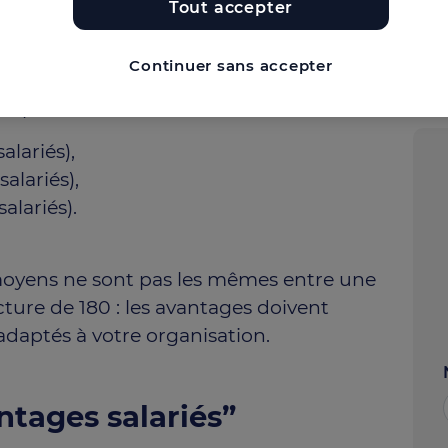
Tout accepter
 effectifs et catégories
Continuer sans accepter
alement une entreprise de moins de
e plusieurs réalités :
alariés),
alariés),
alariés).
 moyens ne sont pas les mêmes entre une
ture de 180 : les avantages doivent
adaptés à votre organisation.
ntages salariés”