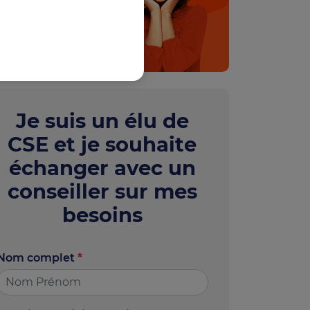
En savoir plus
Je suis un élu de
CSE et je souhaite
échanger avec un
conseiller sur mes
besoins
Nom complet