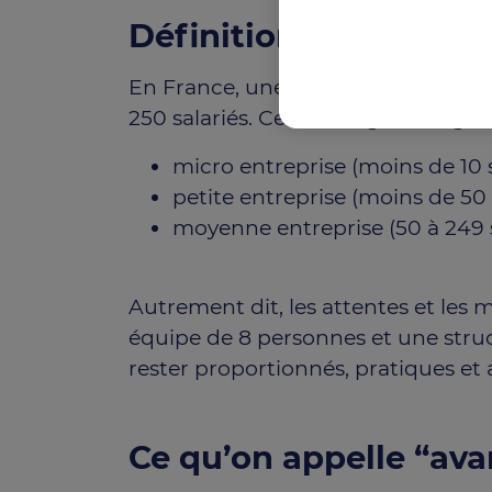
Définition d’une PME :
En France, une PME désigne génér
250 salariés. Cette catégorie englob
micro entreprise (moins de 10 s
petite entreprise (moins de 50 s
moyenne entreprise (50 à 249 s
Autrement dit, les attentes et les
équipe de 8 personnes et une struc
rester proportionnés, pratiques et 
Ce qu’on appelle “ava