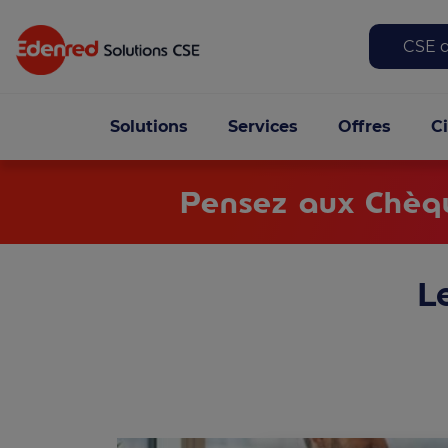
Top
CSE d
Navigation principa
Solutions
Services
Offres
C
Pensez aux Chèqu
L