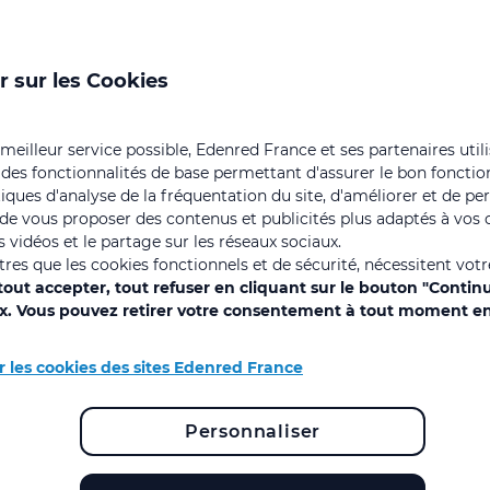
r sur les Cookies
 meilleur service possible, Edenred France et ses partenaires util
 des fonctionnalités de base permettant d'assurer le bon foncti
istiques d'analyse de la fréquentation du site, d'améliorer et de pe
, de vous proposer des contenus et publicités plus adaptés à vos c
 vidéos et le partage sur les réseaux sociaux.
Ecrit le 18/02/2026 - Mise à jour le 12/06/2026
utres que les cookies fonctionnels et de sécurité, nécessitent vot
out accepter, tout refuser en cliquant sur le bouton "Contin
ix. Vous pouvez retirer votre consentement à tout moment en
r les cookies des sites Edenred France
: de quoi parle-t-on
Personnaliser