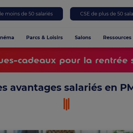
 menu
e moins de 50 salariés
CSE de plus de 50 sala
le
inéma
Parcs & Loisirs
Salons
Ressources
es-cadeaux pour la rentrée s
es avantages salariés en P