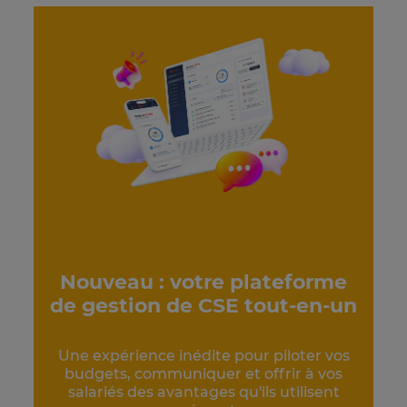
Nouveau : votre plateforme
de gestion de CSE tout-en-un
Une expérience inédite pour piloter vos
budgets, communiquer et offrir à vos
salariés des avantages qu'ils utilisent