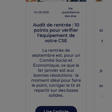
Vie
04.08.2026
quotidienne
30.07.
des élus
Audit de rentrée : 10
Rent
points pour vérifier
comm
l'équipement de
d
votre CSE
spec
La rentrée de
septembre est, pour un
L
Comité Social et
di
Économique, ce que le
pa
1er janvier est aux
puiss
bonnes résolutions : le
cul
moment idéal pour faire
Déc
le point, corriger le tir et
articl
repartir sur des bases
vot
solides.
pass
Lire l'article