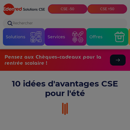
Top menu
CSE -50
CSE +50
Rechercher
Solutions
Services
Offres
Pensez aux Chèques-cadeaux pour la
rentrée scolaire !
10 idées d'avantages CSE
pour l'été