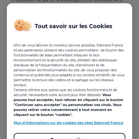
commencer par le grand classique : l'aide aux
vacances. Plutôt que d'imposer une formule unique,
l'idée est de donner à chaque salarié un budget qu'il
utilise librement pour ses séjours et ses loisirs d'été.
Tout savoir sur les Cookies
C'est exactement ce que permet le
Compte Vacances
d'Edenred Solutions CSE
: une solution complète qui
regroupe tous vos avantages vacances au même
Afin de vous délivrer le meilleur service possible, Edenred France
endroit.
et ses partenaires utilisent des cookies permettant : de fournir des
fonctionnalités de base permettant d'assurer le bon
Avec la
solution subvention vacances de Edenred
,
fonctionnement et la sécurité du site, d'établir des statistiques
d'analyse de la fréquentation du site, d'améliorer et de
vos bénéficiaires profitent d'un compte unique aux
personnaliser les fonctionnalités du site, de vous proposer des
multiples possibilités :
contenus et publicités plus adaptés à vos centres d'intérêt, de vous
permettre la lecture des vidéos et le partage sur les réseaux
Un paiement en ligne facilité, directement
sociaux.
depuis le site du CSE.
Certains d'entre eux, autres que les cookies fonctionnels et de
sécurité, nécessitent votre accord pour être déposés.
Vous
Une dotation utilisable en plusieurs fois,
pouvez tout accepter, tout refuser en cliquant sur le bouton
adaptée aux usages de chacun.
"Continuer sans accepter" ou personnaliser vos choix. Vous
Un large choix d'offres : voyages
pouvez retirer votre consentement à tout moment en
subventionnés, locations, voyages organisés
cliquant sur le bouton "cookies".
par le CSE…
Plus d'informations sur les cookies des sites Edenred France
Côté élus, le Compte Vacances est
entièrement
modulable
. Vous activez uniquement les prestations