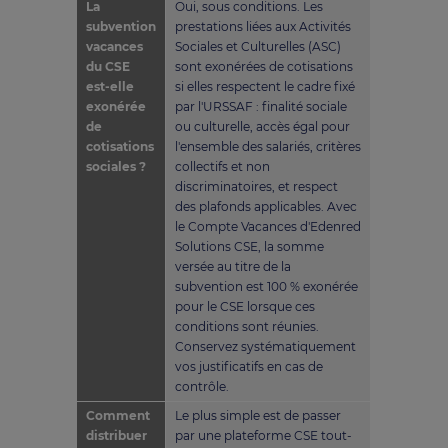
La
Oui, sous conditions. Les
subvention
prestations liées aux Activités
vacances
Sociales et Culturelles (ASC)
du CSE
sont exonérées de cotisations
est-elle
si elles respectent le cadre fixé
exonérée
par l'URSSAF : finalité sociale
de
ou culturelle, accès égal pour
cotisations
l'ensemble des salariés, critères
sociales ?
collectifs et non
discriminatoires, et respect
des plafonds applicables. Avec
le Compte Vacances d'Edenred
Solutions CSE, la somme
versée au titre de la
subvention est 100 % exonérée
pour le CSE lorsque ces
conditions sont réunies.
Conservez systématiquement
vos justificatifs en cas de
contrôle.
Comment
Le plus simple est de passer
distribuer
par une plateforme CSE tout-