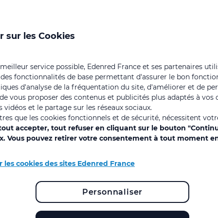
Carrefour Voyages
r sur les Cookies
 meilleur service possible, Edenred France et ses partenaires util
 des fonctionnalités de base permettant d'assurer le bon foncti
istiques d'analyse de la fréquentation du site, d'améliorer et de pe
, de vous proposer des contenus et publicités plus adaptés à vos c
 vidéos et le partage sur les réseaux sociaux.
utres que les cookies fonctionnels et de sécurité, nécessitent vot
out accepter, tout refuser en cliquant sur le bouton "Contin
ix. Vous pouvez retirer votre consentement à tout moment en
r les cookies des sites Edenred France
Personnaliser
Avec notre plateforme
Meyclub vacances opéré