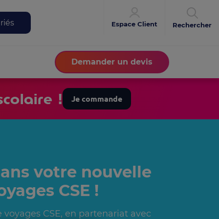
riés
Espace Client
Rechercher
Demander un devis
colaire !
Je commande
ans votre nouvelle
oyages CSE !
 voyages CSE, en partenariat avec