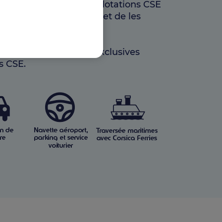
rivilège d'utiliser leurs dotations CSE
nces Carrefour Voyages et de les
avantages.
 accéder à des offres exclusives
s CSE.