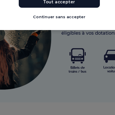
à vos bénéficiaires le p
Tout accepter
dans l'une des 117 age
cumuler avec d'autres 
Continuer sans accepter
Ils pourront également
éligibles à vos dotation