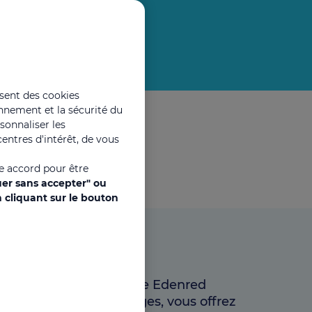
isent des cookies
onnement et la sécurité du
rsonnaliser les
entres d'intérêt, de vous
re accord pour être
uer sans accepter" ou
 cliquant sur le bouton
 de voyages CSE digitale Edenred
e par Carrefour Voyages, vous offrez