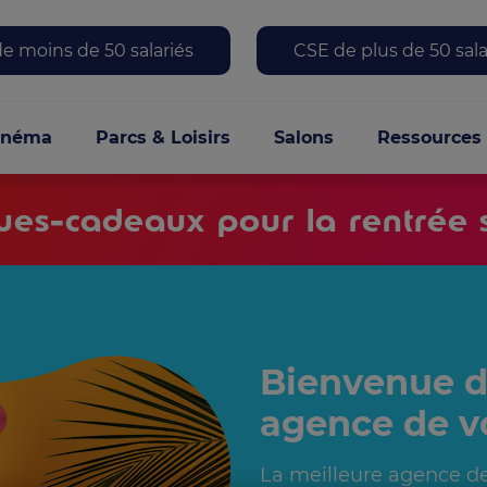
 menu
e moins de 50 salariés
CSE de plus de 50 sala
le
inéma
Parcs & Loisirs
Salons
Ressources
es-cadeaux pour la rentrée s
Bienvenue d
agence de v
La meilleure agence de