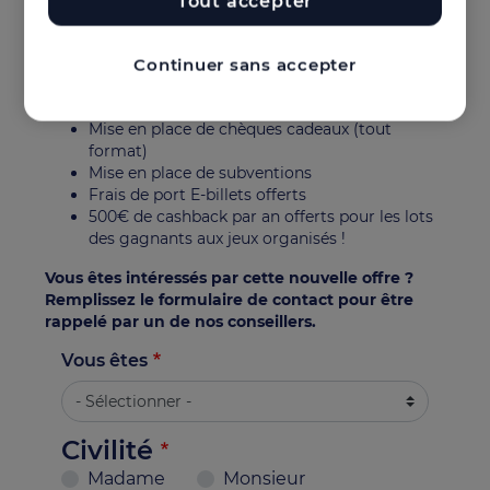
Tout accepter
Offrez du divertissement et créez de l’engagement
en quelques clics !
Un accès à la boutique en ligne avec plus d’1
Continuer sans accepter
million d’offres
Un accès au catalogue de jeux illimité
Mise en place de chèques cadeaux (tout
format)
Mise en place de subventions
Frais de port E-billets offerts
500€ de cashback par an offerts pour les lots
des gagnants aux jeux organisés !
Vous êtes intéressés par cette nouvelle offre ?
Remplissez le formulaire de contact pour être
rappelé par un de nos conseillers.
Vous êtes
Civilité
Madame
Monsieur