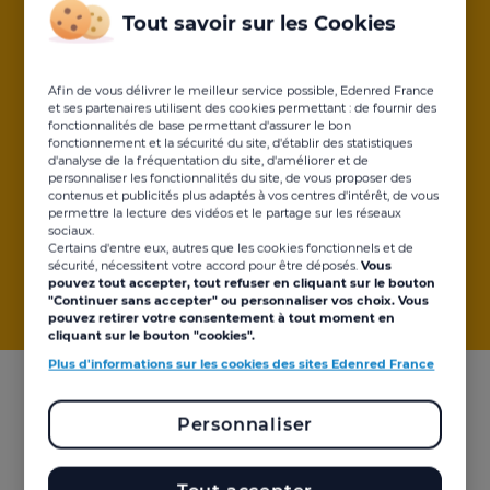
Tout savoir sur les Cookies
Une plateforme simplifiée pour la gestion de vos
chèques-cadeaux et dynamique avec la mise en place
de jeux pour vos bénéficiaires.
Afin de vous délivrer le meilleur service possible, Edenred France
et ses partenaires utilisent des cookies permettant : de fournir des
fonctionnalités de base permettant d'assurer le bon
fonctionnement et la sécurité du site, d'établir des statistiques
d'analyse de la fréquentation du site, d'améliorer et de
personnaliser les fonctionnalités du site, de vous proposer des
contenus et publicités plus adaptés à vos centres d'intérêt, de vous
permettre la lecture des vidéos et le partage sur les réseaux
sociaux.
Certains d'entre eux, autres que les cookies fonctionnels et de
sécurité, nécessitent votre accord pour être déposés.
Vous
pouvez tout accepter, tout refuser en cliquant sur le bouton
"Continuer sans accepter" ou personnaliser vos choix. Vous
pouvez retirer votre consentement à tout moment en
cliquant sur le bouton "cookies".
Plus d'informations sur les cookies des sites Edenred France
Qu’est-ce que Kadéos & Play
Personnaliser
?