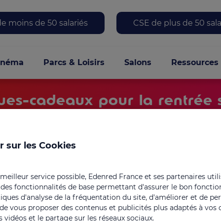
 menu
e moins de 50 salariés
CSE de plus de 50 sala
le
inéma
Parcs & Loisirs
Salons
Ressources
es-cadeaux pour la rentrée s
r sur les Cookies
Digitalisation du CSE
 meilleur service possible, Edenred France et ses partenaires util
 des fonctionnalités de base permettant d'assurer le bon foncti
istiques d'analyse de la fréquentation du site, d'améliorer et de pe
, de vous proposer des contenus et publicités plus adaptés à vos c
 vidéos et le partage sur les réseaux sociaux.