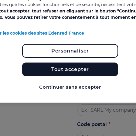
utres que les cookies fonctionnels et de sécurité, nécessitent vot
out accepter, tout refuser en cliquant sur le bouton "Contin
Télécharger
es ASC de son CSE
?
ix. Vous pouvez retirer votre consentement à tout moment en
 créer une relation
r les cookies des sites Edenred France
Remplissez les champ
aires étape par
Personnaliser
* : Champ obligatoire
Tout accepter
Vous êtes client Edenre
Continuer sans accepter
Votre société
Code postal