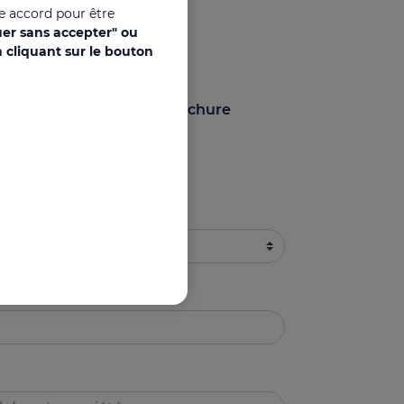
re accord pour être
uer sans accepter" ou
 la brochure
 cliquant sur le bouton
s pour télécharger la brochure
d Solutions CSE ?