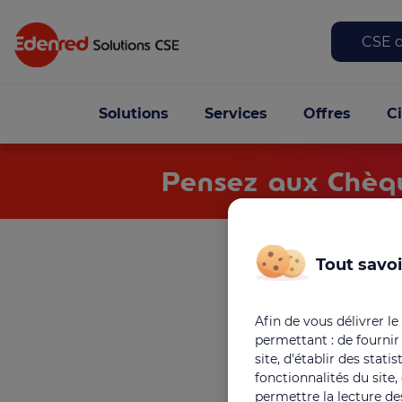
Top
CSE d
Navigation principa
Solutions
Services
Offres
C
Pensez aux Chèqu
Tout savoi
Afin de vous délivrer le
permettant : de fournir
site, d'établir des stat
fonctionnalités du site
permettre la lecture des