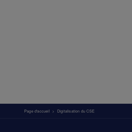
Fil
Page d'accueil
>
Digitalisation du CSE
d'Ariane