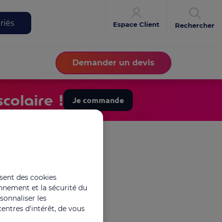
riés
Espace Client
Rechercher
Demander un devis
colaire !
Je commande
isent des cookies
onnement et la sécurité du
rsonnaliser les
entres d'intérêt, de vous