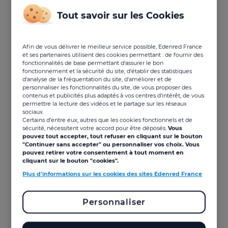
Tout savoir sur les Cookies
Les avantages du chèque
Kadéos Culture pour les
Afin de vous délivrer le meilleur service possible, Edenred France
bénéficiaires et le CSE
et ses partenaires utilisent des cookies permettant : de fournir des
fonctionnalités de base permettant d'assurer le bon
fonctionnement et la sécurité du site, d'établir des statistiques
Le chèque Kadéos Culture offre le meilleur de la
d'analyse de la fréquentation du site, d'améliorer et de
culture à ses bénéficiaires tout en facilitant la vie des
personnaliser les fonctionnalités du site, de vous proposer des
élus du CSE.
contenus et publicités plus adaptés à vos centres d'intérêt, de vous
permettre la lecture des vidéos et le partage sur les réseaux
Du côté des salariés
sociaux.
Certains d'entre eux, autres que les cookies fonctionnels et de
sécurité, nécessitent votre accord pour être déposés.
Vous
Le chèque Kadéos Culture est livré avec de
pouvez tout accepter, tout refuser en cliquant sur le bouton
nombreux avantages pour les bénéficiaires !
"Continuer sans accepter" ou personnaliser vos choix. Vous
pouvez retirer votre consentement à tout moment en
Des produits culturels pour tous les centres
cliquant sur le bouton "cookies".
d’intérêt
Plus d'informations sur les cookies des sites Edenred France
Les bénéficiaires peuvent profiter d’une large
gamme de produits et services culturels, tels que des
Personnaliser
places de spectacles, des concerts, des expositions,
des musées, des téléchargements de contenus