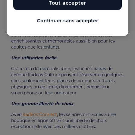
culturels, etc.
Tout accepter
Des prestations de qualité
Continuer sans accepter
Les
chèques Kadéos culture
ouvrent l’accès à des
prestations culturelles de qualité et réputées. Les
bénéficiaires peuvent ainsi organiser des sorties
enrichissantes et mémorables aussi bien pour les
adultes que les enfants.
Une utilisation facile
Grâce à la dématérialisation, les bénéficiaires de
chèque Kadéos Culture peuvent réserver en quelques
clics seulement leurs places de produits culturels
physiques ou en ligne, directement depuis leur
smartphone ou leur ordinateur.
Une grande liberté de choix
Avec
Kadéos Connect
, les salariés ont accès à une
boutique en ligne offrant une liberté de choix
exceptionnelle avec des milliers d’offres.