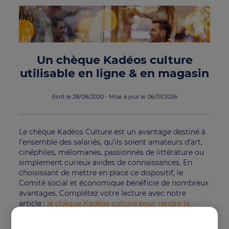
Un chèque Kadéos culture
utilisable en ligne & en magasin
Ecrit le 28/08/2020 - Mise à jour le 06/01/2026
Le chèque Kadéos Culture est un avantage destiné à
l’ensemble des salariés, qu’ils soient amateurs d’art,
cinéphiles, mélomanes, passionnés de littérature ou
simplement curieux avides de connaissances. En
choisissant de mettre en place ce dispositif, le
Comité social et économique bénéficie de nombreux
avantages. Complétez votre lecture avec notre
article :
le chèque Kadéos culture pour rendre la
culture accessible à tous
!