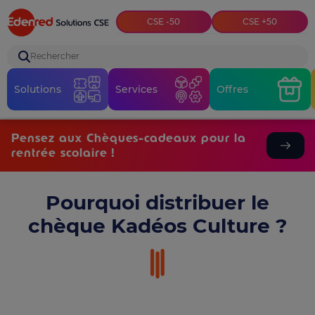
Top menu
CSE -50
CSE +50
Rechercher
Solutions
Services
Offres
Pensez aux Chèques-cadeaux pour la
rentrée scolaire !
Pourquoi distribuer le
chèque Kadéos Culture ?