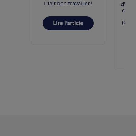
il fait bon travailler !
d’au m
consu
soci
(CSE)
Lire l'article