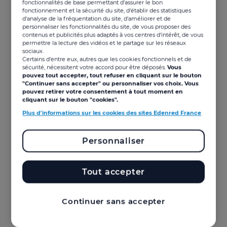
fonctionnalités de base permettant d'assurer le bon
La newsletter du CSE est un pont entre le CSE et les
fonctionnement et la sécurité du site, d'établir des statistiques
salariés de l’entreprise. Véritable outil stratégique,
d'analyse de la fréquentation du site, d'améliorer et de
elle permet au Comité de gagner en efficacité et
personnaliser les fonctionnalités du site, de vous proposer des
contenus et publicités plus adaptés à vos centres d'intérêt, de vous
participe au bien-être des salariés dans l’entreprise.
permettre la lecture des vidéos et le partage sur les réseaux
Ses objectifs :
sociaux.
Certains d'entre eux, autres que les cookies fonctionnels et de
Informer régulièrement les bénéficiaires sur les
sécurité, nécessitent votre accord pour être déposés.
Vous
actions et décisions du CSE ;
pouvez tout accepter, tout refuser en cliquant sur le bouton
"Continuer sans accepter" ou personnaliser vos choix. Vous
Promouvoir les avantages octroyés par le
pouvez retirer votre consentement à tout moment en
Comité et leurs conditions d’accès ;
cliquant sur le bouton "cookies".
Annoncer les activités sociales et culturelles
Plus d'informations sur les cookies des sites Edenred France
(ASC) à venir ;
Et rendre compte de l’utilisation du budget.
Personnaliser
Prenez le temps de hiérarchiser les objectifs en
fonction des besoins de l’entreprise et des
bénéficiaires du Comité.
Tout accepter
Un double jeu
Continuer sans accepter
La newsletter permet également de maintenir le lien
social au sein de l’entreprise, notamment en
favorisant le sentiment d’appartenance et en