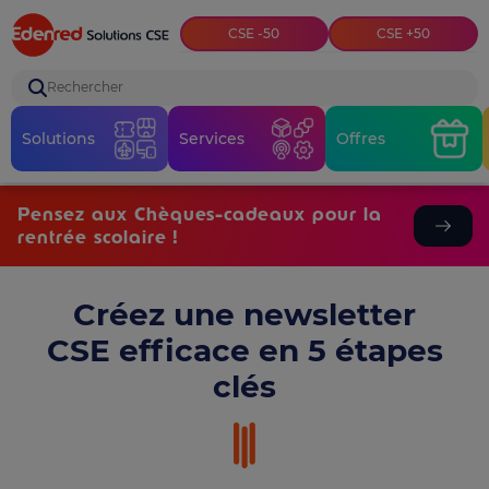
Top menu
CSE -50
CSE +50
Rechercher
Solutions
Services
Offres
Pensez aux Chèques-cadeaux pour la
rentrée scolaire !
Créez une newsletter
CSE efficace en 5 étapes
clés