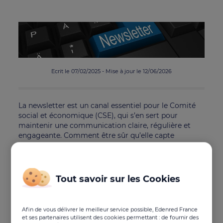
Ecrit le 07/02/2025 - Mise à jour le 12/06/2026
La newsletter est un canal essentiel pour le Comité
social et économique (CSE), qui s’en sert pour
maintenir une communication claire, régulière et
engageante. Comment être sûr qu’elle capte
l’attention des salariés et qu’elle leur apporte une
réelle valeur ajoutée ? Edenred Solutions CSE
présente les cinq étapes clés pour créer une
newsletter CSE intéressante et informative.
Tout savoir sur les Cookies
Étape 1 : Les objectifs de la
newsletter CSE
Afin de vous délivrer le meilleur service possible, Edenred France
et ses partenaires utilisent des cookies permettant : de fournir des