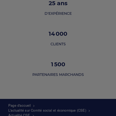
25
ans
D'EXPÉRIENCE
14 000
CLIENTS
1 500
PARTENAIRES MARCHANDS
Fil
Page d'accueil
>
L'actualité sur Comité social et économique (CSE)
>
d'Ariane
Actualité CSE
>