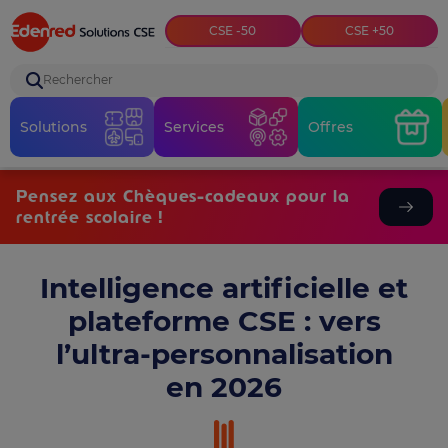
Top menu
CSE -50
CSE +50
Rechercher
Solutions
Services
Offres
Pensez aux Chèques-cadeaux pour la
rentrée scolaire !
Intelligence artificielle et
plateforme CSE : vers
l’ultra-personnalisation
en 2026