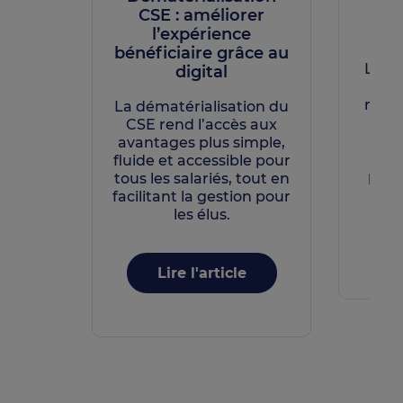
CSE : améliorer
l’o
l’expérience
bénéficiaire grâce au
Le pi
digital
bud
repos
La dématérialisation du
s
CSE rend l’accès aux
d’o
avantages plus simple,
soc
fluide et accessible pour
prop
tous les salariés, tout en
facilitant la gestion pour
les élus.
Lire l'article