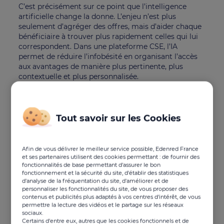
C’est précisément sur ce point que l’intelligence
artificielle change la donne. L’enjeu n’est plus
seulement d’agréger des offres, mais d’aider chaque
bénéficiaire à trouver plus rapidement celles qui lui
correspondent. Dans une plateforme CSE, l’IA
permet de réduire l’infobésité en organisant l’accès
aux avantages de manière plus pertinente, plus
contextuelle et plus personnalisée.
Le point de départ : quand
Tout savoir sur les Cookies
l’abondance d’offres finit par
brouiller l’expérience
Afin de vous délivrer le meilleur service possible, Edenred France
et ses partenaires utilisent des cookies permettant : de fournir des
Pourquoi trop d’offres peut finir
fonctionnalités de base permettant d'assurer le bon
fonctionnement et la sécurité du site, d'établir des statistiques
par désengager les salariés
d'analyse de la fréquentation du site, d'améliorer et de
personnaliser les fonctionnalités du site, de vous proposer des
Sur le papier, un catalogue très riche semble être un
contenus et publicités plus adaptés à vos centres d'intérêt, de vous
permettre la lecture des vidéos et le partage sur les réseaux
atout évident. Dans la pratique, il peut devenir
sociaux.
difficile à exploiter. Lorsqu’un salarié arrive sur une
Certains d'entre eux, autres que les cookies fonctionnels et de