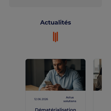
Actualités
Actus
12.06.2026
12.06.
solutions
Dématérialisation