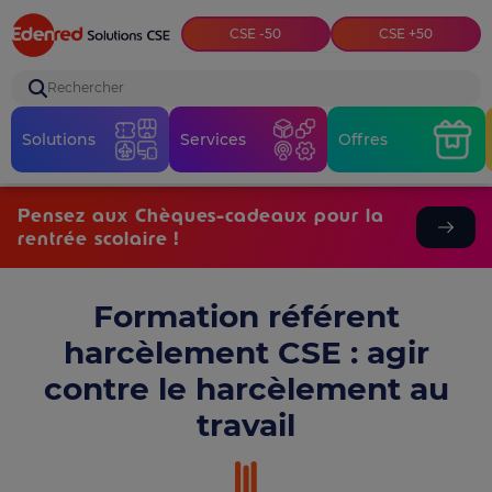
Top menu
CSE -50
CSE +50
Rechercher
Solutions
Services
Offres
Pensez aux Chèques-cadeaux pour la
rentrée scolaire !
Formation référent
harcèlement CSE : agir
contre le harcèlement au
travail