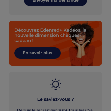
Envoyer ma demande
Découvrez Edenred+ Kadéos, la
nouvelle dimension chèques-
cadeau !
En savoir plus
Le saviez-vous ?
Depuis le 1er janvier 2019, tous les CSE,