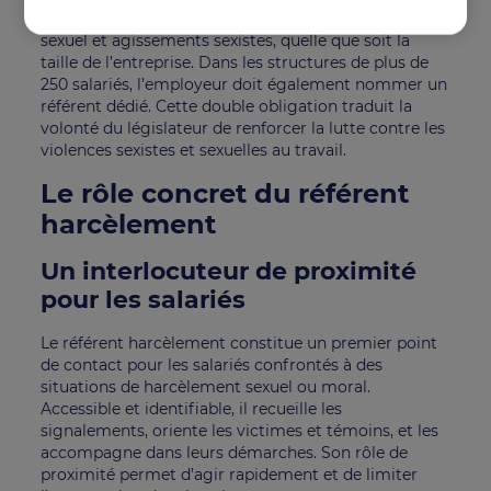
impose aux CSE de désigner un référent harcèlement
sexuel et agissements sexistes, quelle que soit la
taille de l’entreprise. Dans les structures de plus de
250 salariés, l’employeur doit également nommer un
référent dédié. Cette double obligation traduit la
volonté du législateur de renforcer la lutte contre les
violences sexistes et sexuelles au travail.
Le rôle concret du référent
harcèlement
Un interlocuteur de proximité
pour les salariés
Le référent harcèlement constitue un premier point
de contact pour les salariés confrontés à des
situations de harcèlement sexuel ou moral.
Accessible et identifiable, il recueille les
signalements, oriente les victimes et témoins, et les
accompagne dans leurs démarches. Son rôle de
proximité permet d’agir rapidement et de limiter