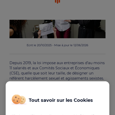
Ecrit le 20/10/2025 - Mise à jour le 12/06/2026
Depuis 2019, la loi impose aux entreprises d’au moins
11 salariés et aux Comités Sociaux et Économiques
(CSE), quelle que soit leur taille, de désigner un
référent harcèlement sexuel et agissements sexistes.
Cette obligation légale s’accompagne d’un enjeu
stratégique pour la prévention des risques
professionnels. Suivre une formation référent
harcèlement permet de doter les élus et
Tout savoir sur les Cookies
représentants d’outils concrets pour protéger les
salariés, sécuriser l’employeur et améliorer le climat
social.