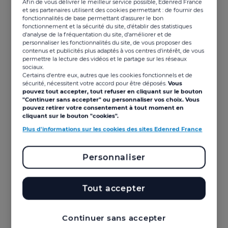
Afin de vous délivrer le meilleur service possible, Edenred France
et ses partenaires utilisent des cookies permettant : de fournir des
Pourquoi un référent
fonctionnalités de base permettant d'assurer le bon
fonctionnement et la sécurité du site, d'établir des statistiques
harcèlement au sein du CSE
d'analyse de la fréquentation du site, d'améliorer et de
personnaliser les fonctionnalités du site, de vous proposer des
?
contenus et publicités plus adaptés à vos centres d'intérêt, de vous
permettre la lecture des vidéos et le partage sur les réseaux
Un enjeu majeur pour la santé
sociaux.
Certains d'entre eux, autres que les cookies fonctionnels et de
et la sécurité au travail
sécurité, nécessitent votre accord pour être déposés.
Vous
pouvez tout accepter, tout refuser en cliquant sur le bouton
"Continuer sans accepter" ou personnaliser vos choix. Vous
Le harcèlement sexuel et les agissements sexistes
pouvez retirer votre consentement à tout moment en
constituent des risques psychosociaux graves,
cliquant sur le bouton "cookies".
entraînant stress, démotivation, absentéisme et
Plus d'informations sur les cookies des sites Edenred France
arrêts maladie. La présence d’un référent
harcèlement formé renforce la prévention et offre un
relais de confiance aux salariés. Son action contribue
Personnaliser
directement à améliorer la qualité de vie au travail et
à instaurer un environnement respectueux et serein.
Tout accepter
Une obligation légale issue de
la loi de 2018
Continuer sans accepter
La loi «
Avenir professionnel
» du 5 septembre 2018