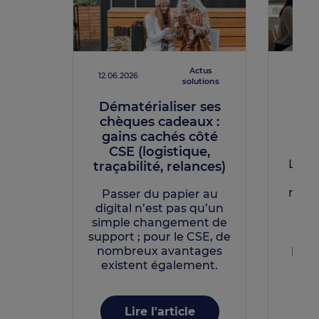
Actus
12.06.2026
12.06.
solutions
Dématérialiser ses
chèques cadeaux :
l’o
gains cachés côté
CSE (logistique,
Le pi
traçabilité, relances)
bud
repos
Passer du papier au
s
digital n’est pas qu’un
d’o
simple changement de
soc
support ; pour le CSE, de
prop
nombreux avantages
existent également.
Lire l'article