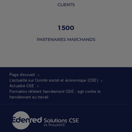
CLIENTS
1 500
PARTENAIRES MARCHANDS
Fil
Page d'accueil
>
L'actualité sur Comité social et économique (CSE)
>
d'Ariane
Actualité CSE
>
Formation référent harcèlement CSE : agir contre le
harcèlement au travail