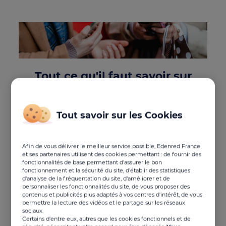
Tout ce qu'il faut savoir sur
l'application mobile du CSE !
Ecrit le 22/10/2021 - Mise à jour le 06/01/2026
Tout savoir sur les Cookies
L’application mobile est devenue un outil à part
Afin de vous délivrer le meilleur service possible, Edenred France
et ses partenaires utilisent des cookies permettant : de fournir des
entière dans la vie quotidienne des Français, sans
fonctionnalités de base permettant d'assurer le bon
doute en réponse à l’ascension spectaculaire de
fonctionnement et la sécurité du site, d'établir des statistiques
l’usage du smartphone dans le pays. S’il y a une
d'analyse de la fréquentation du site, d'améliorer et de
chose à retenir de ce phénomène, c’est qu’il devient
personnaliser les fonctionnalités du site, de vous proposer des
contenus et publicités plus adaptés à vos centres d'intérêt, de vous
désormais un atout pour le CSE. En effet, en misant
permettre la lecture des vidéos et le partage sur les réseaux
sur une appli mobile, le comité dispose d’un canal
sociaux.
supplémentaire, d’un pont illimité pour interagir en
Certains d'entre eux, autres que les cookies fonctionnels et de