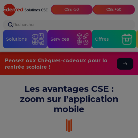
Top menu
CSE -50
CSE +50
Rechercher
Solutions
Services
Offres
Pensez aux Chèques-cadeaux pour la
rentrée scolaire !
Les avantages CSE :
zoom sur l’application
mobile